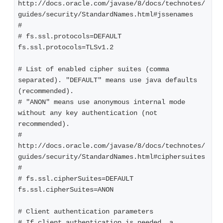
http://docs.oracle.com/javase/8/docs/technotes/
guides/security/StandardNames.html#jssenames
#
# fs.ssl.protocols=DEFAULT
fs.ssl.protocols=TLSv1.2
# List of enabled cipher suites (comma 
separated). "DEFAULT" means use java defaults 
(recommended).
# "ANON" means use anonymous internal mode 
without any key authentication (not 
recommended).
# 
http://docs.oracle.com/javase/8/docs/technotes/
guides/security/StandardNames.html#ciphersuites
#
# fs.ssl.cipherSuites=DEFAULT
fs.ssl.cipherSuites=ANON
# Client authentication parameters
# If client authentication is needed, a 