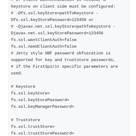
keystore on client side must be configured:
# -Dfs.ssl.keyStore=pathToKeystore -
Dfs.ssl.keyStorePassword=123456 or
# -Djavax.net.ssl.keyStore=pathToKeystore -
Djavax.net.ssl.keyStorePassword=123456
fs.ssl.wantClientAuth=false
fs.ssl.needClientAuth=false
# Jetty style OBF password obfuscation is 
supported for key and truststore passwords, 
# if the FirstSpirit specific parameters are 
used.
# Keystore
fs.ssl.keyStore=
fs.ssl.keyStorePassword=
fs.ssl.keyManagerPassword=
# Truststore
fs.ssl.trustStore=
fs.ssl.trustStorePassword=