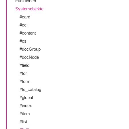
Funktionen
Systemobjekte
#card
#cell
#content
#cs
#docGroup
#docNode
#field
#for
#form
#fs_catalog
#global
#index
#item
#list