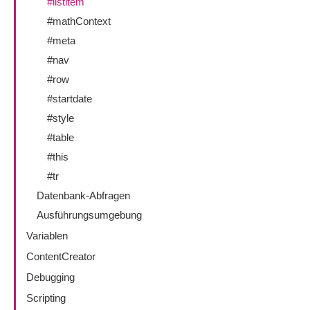
#listitem
#mathContext
#meta
#nav
#row
#startdate
#style
#table
#this
#tr
Datenbank-Abfragen
Ausführungsumgebung
Variablen
ContentCreator
Debugging
Scripting