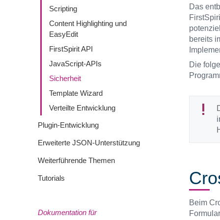
Das entbi
Scripting
FirstSpir
Content Highlighting und
potenzie
EasyEdit
bereits 
FirstSpirit API
Implemen
JavaScript-APIs
Die folg
Programm
Sicherheit
Template Wizard
Verteilte Entwicklung
D
i
Plugin-Entwicklung
H
Erweiterte JSON-Unterstützung
Weiterführende Themen
Cro
Tutorials
Beim Cro
Dokumentation für
Formular