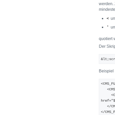
werden. 
mindeste
u
<
u
'
quotiert
Der Skri
&lt;sc
Beispiel
<CMS_F
   <CM
     <CMS_ARRAY_ELEMENT index="1..4"><![CDATA[<li><a 
href="
   </C
</CMS_