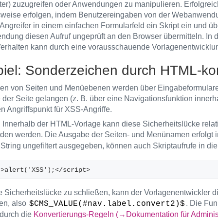
er) zuzugreifen oder Anwendungen zu manipulieren. Erfolgr
sweise erfolgen, indem Benutzereingaben von der Webanwendun
 Angreifer in einem einfachen Formularfeld ein Skript ein und
ndung diesen Aufruf ungeprüft an den Browser übermitteln. In d
erhalten kann durch eine vorausschauende Vorlagenentwicklung
piel: Sonderzeichen durch HTML-ko
n von Seiten und Menüebenen werden über Eingabeformulare v
der Seite gelangen (z. B. über eine Navigationsfunktion inner
n Angriffspunkt für XSS-Angriffe.
:
Innerhalb der HTML-Vorlage kann diese Sicherheitslücke relat
den werden. Die Ausgabe der Seiten- und Menünamen erfolgt
 String ungefiltert ausgegeben, können auch Skriptaufrufe in di
t>alert('XSS');</script>
 Sicherheitslücke zu schließen, kann der Vorlagenentwickler 
en, also
. Die Fun
$CMS_VALUE(#nav.label.convert2)$
durch die
Konvertierungs-Regeln (→Dokumentation für Administ