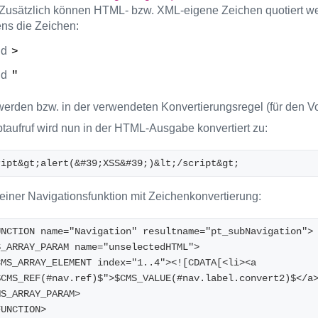
Zusätzlich können HTML- bzw. XML-eigene Zeichen quotiert werd
ns die Zeichen:
nd
>
nd
"
 werden bzw. in der verwendeten Konvertierungsregel (für den Vo
ptaufruf wird nun in der HTML-Ausgabe konvertiert zu:
ript&gt;alert(&#39;XSS&#39;)&lt;/script&gt;
 einer Navigationsfunktion mit Zeichenkonvertierung:
UNCTION name="Navigation" resultname="pt_subNavigation">
S_ARRAY_PARAM name="unselectedHTML"> 
$CMS_REF(#nav.ref)$">$CMS_VALUE(#nav.label.convert2)$</a
MS_ARRAY_PARAM> 
FUNCTION> 