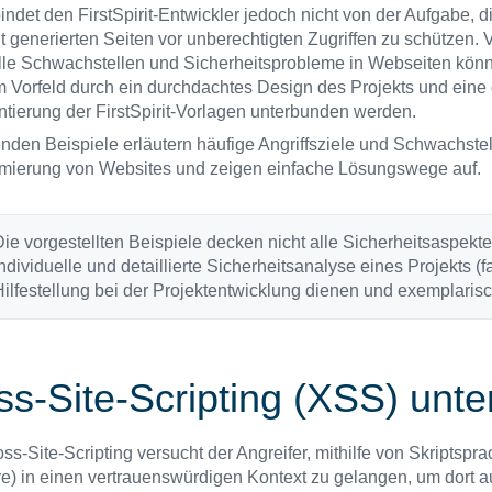
ndet den FirstSpirit-Entwickler jedoch nicht von der Aufgabe, di
it generierten Seiten vor unberechtigten Zugriffen zu schützen. 
lle Schwachstellen und Sicherheitsprobleme in Webseiten kön
im Vorfeld durch ein durchdachtes Design des Projekts und eine
tierung der FirstSpirit-Vorlagen unterbunden werden.
enden Beispiele erläutern häufige Angriffsziele und Schwachstel
ierung von Websites und zeigen einfache Lösungswege auf.
ie vorgestellten Beispiele decken nicht alle Sicherheitsaspekte 
ndividuelle und detaillierte Sicherheitsanalyse eines Projekts (fa
ilfestellung bei der Projektentwicklung dienen und exemplari
ss-Site-Scripting (XSS) unte
ss-Site-Scripting versucht der Angreifer, mithilfe von Skriptsp
e) in einen vertrauenswürdigen Kontext zu gelangen, um dort au