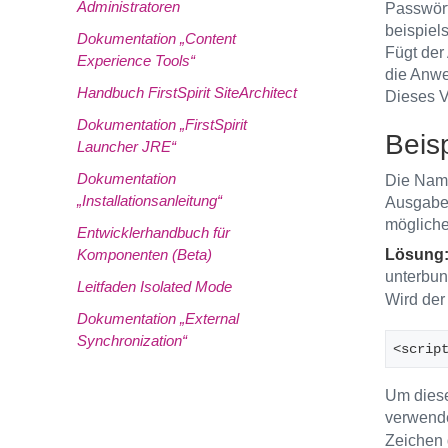
Administratoren
Passwört
beispiel
Dokumentation „Content
Fügt der
Experience Tools“
die Anwe
Handbuch FirstSpirit SiteArchitect
Dieses V
Dokumentation „FirstSpirit
Beis
Launcher JRE“
Dokumentation
Die Name
„Installationsanleitung“
Ausgabe 
mögliche
Entwicklerhandbuch für
Lösung
Komponenten (Beta)
unterbun
Leitfaden Isolated Mode
Wird der
Dokumentation „External
Synchronization“
<scrip
Um diese
verwend
Zeichen 