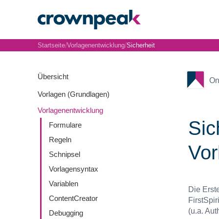
/
/
Startseite
Vorlagenentwicklung
Sicherheit
Übersicht
On
Vorlagen (Grundlagen)
Vorlagenentwicklung
Sic
Formulare
Regeln
Vor
Schnipsel
Vorlagensyntax
Variablen
Die Erst
ContentCreator
FirstSpi
(u.a. Aut
Debugging