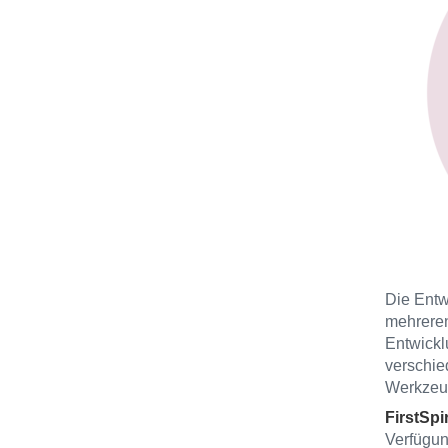
Die Entwi
mehreren
Entwickl
verschie
Werkzeug
FirstSpi
Verfügung