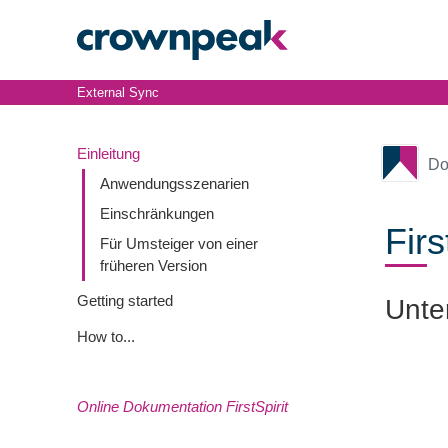
External Sync
Einleitung
Do
Anwendungsszenarien
Einschränkungen
Firs
Für Umsteiger von einer
früheren Version
Getting started
Unter
How to...
Online Dokumentation FirstSpirit