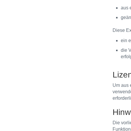
aus e
geänd
Diese Exp
ein e
die 
erfol
Lize
Um aus 
verwende
erforderl
Hinw
Die vorl
Funktion