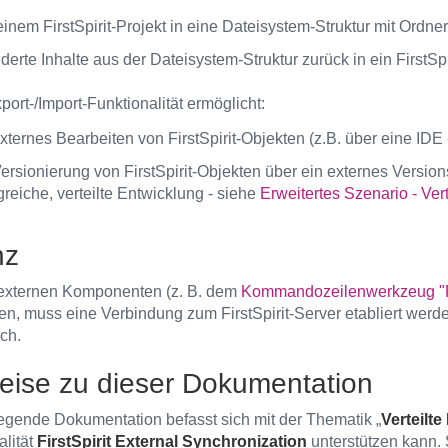
inem FirstSpirit-Projekt in eine Dateisystem-Struktur mit Ordne
erte Inhalte aus der Dateisystem-Struktur zurück in ein FirstSpi
ort-/Import-Funktionalität ermöglicht:
xternes Bearbeiten von FirstSpirit-Objekten (z.B. über eine IDE
Versionierung von FirstSpirit-Objekten über ein externes Versio
greiche, verteilte Entwicklung - siehe
Erweitertes Szenario - Vert
nz
externen Komponenten (z. B. dem
Kommandozeilenwerkzeug "
n, muss eine Verbindung zum FirstSpirit-Server etabliert werd
ich.
eise zu dieser Dokumentation
iegende Dokumentation befasst sich mit der Thematik „
Verteilt
alität
FirstSpirit External Synchronization
unterstützen kann. 