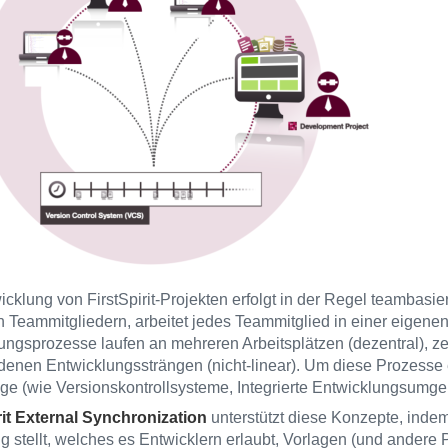
cklung von FirstSpirit-Projekten erfolgt in der Regel teambasiert
 Teammitgliedern, arbeitet jedes Teammitglied in einer eigenen
ungsprozesse laufen an mehreren Arbeitsplätzen (dezentral), zei
denen Entwicklungssträngen (nicht-linear). Um diese Prozesse 
e (wie Versionskontrollsysteme, Integrierte Entwicklungsumg
rit External Synchronization
unterstützt diese Konzepte, indem
 stellt, welches es Entwicklern erlaubt, Vorlagen (und andere P