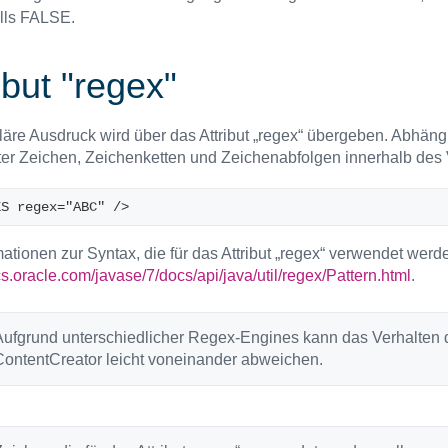
lls FALSE.
ibut "regex"
läre Ausdruck wird über das Attribut „regex“ übergeben. Abhä
er Zeichen, Zeichenketten und Zeichenabfolgen innerhalb des 
ES regex="ABC" />
mationen zur Syntax, die für das Attribut „regex“ verwendet werd
cs.oracle.com/javase/7/docs/api/java/util/regex/Pattern.html
.
ufgrund unterschiedlicher Regex-Engines kann das Verhalten des
ContentCreator leicht voneinander abweichen.