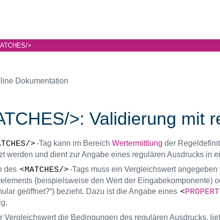
ATCHES/>
line Dokumentation
TCHES/>: Validierung mit r
-Tag kann im Bereich
Wertermittlung
der Regeldefiniti
ATCHES/>
zt werden und dient zur Angabe eines regulären Ausdrucks in e
b des
-Tags muss ein Vergleichswert angegeben w
<MATCHES/>
elements (beispielsweise den Wert der Eingabekomponente) od
ular geöffnet?“) bezieht. Dazu ist die Angabe eines
<
PROPERT
g.
der Vergleichswert die Bedingungen des regulären Ausdrucks, lief