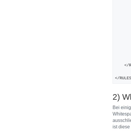
    
</RULE
2) W
Bei eini
Whitespa
ausschli
ist dies