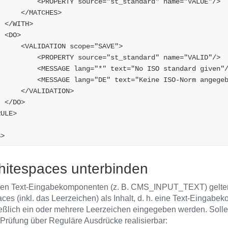
                <PROPERTY source="st_standard" name="VALUE"/>
            </MATCHES>
        </WITH>
        <DO>
            <VALIDATION scope="SAVE">
                <PROPERTY source="st_standard" name="VALID"/>
                <MESSAGE lang="*" text="No ISO standard given"
                <MESSAGE lang="DE" text="Keine ISO-Norm angeg
            </VALIDATION>
        </DO>
</RULE>
S>
hitespaces unterbinden
gen Text-Eingabekomponenten (z. B. CMS_INPUT_TEXT) gelten
ces (inkl. das Leerzeichen) als Inhalt, d. h. eine Text-Eingabek
eßlich ein oder mehrere Leerzeichen eingegeben werden. Soll
e Prüfung über Reguläre Ausdrücke realisierbar: