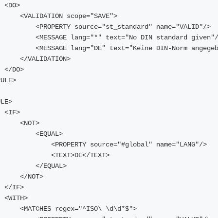
        <DO>
            <VALIDATION scope="SAVE">
                <PROPERTY source="st_standard" name="VALID"/>
                <MESSAGE lang="*" text="No DIN standard given"
                <MESSAGE lang="DE" text="Keine DIN-Norm angeg
            </VALIDATION>
        </DO>
</RULE>
<RULE>
        <IF>
            <NOT>
                <EQUAL>
                    <PROPERTY source="#global" name="LANG"/>
                    <TEXT>DE</TEXT>
                </EQUAL>
            </NOT>
        </IF>
        <WITH>
            <MATCHES regex="^ISO\ \d\d*$">