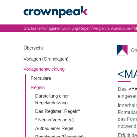
/
/
/
/
Startseite
Vorlagenentwicklung
Regeln
Vergleich. Ausdrücke
<M
Übersicht
On
Vorlagen (Grundlagen)
Vorlagenentwicklung
<MA
Formulare
Regeln
Das
<M
Darstellung einer
eingeset
Regelverletzung
Innerhal
Das Register „Regeln“
Formular
das Form
* Neu in Version 5.2
notwendi
Aufbau einer Regel
Erfüllt 
Regelsyntax (Übersicht)