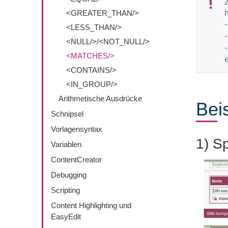
Z
<GREATER_THAN/>
<LESS_THAN/>
<NULL/>/<NOT_NULL/>
<MATCHES/>
e
<CONTAINS/>
<IN_GROUP/>
Arithmetische Ausdrücke
Bei
Schnipsel
Vorlagensyntax
1) S
Variablen
ContentCreator
Debugging
Scripting
Content Highlighting und
EasyEdit