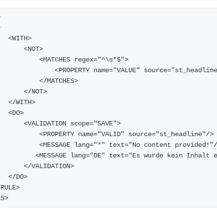
>
>
         <WITH>
             <NOT>
                 <MATCHES regex="^\s*$">
                     <PROPERTY name="VALUE" source="st_headli
                 </MATCHES>
             </NOT>
         </WITH>
         <DO>
             <VALIDATION scope="SAVE">
                 <PROPERTY name="VALID" source="st_headline"/>
                 <MESSAGE lang="*" text="No content provided!"
                <MESSAGE lang="DE" text="Es wurde kein Inhal
             </VALIDATION>
         </DO>
  </RULE>
ES>