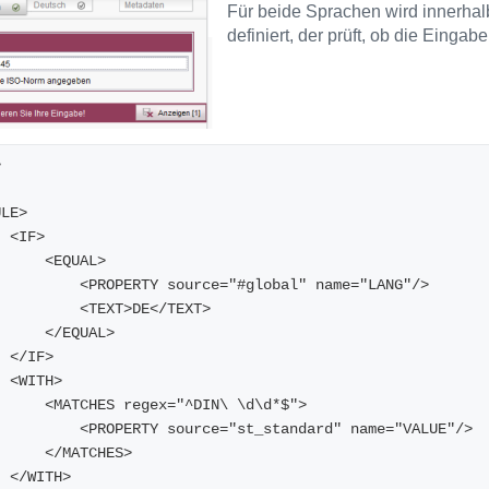
Für beide Sprachen wird innerhalb
definiert, der prüft, ob die Einga
>
<RULE>
        <IF>
            <EQUAL>
                <PROPERTY source="#global" name="LANG"/>
                <TEXT>DE</TEXT>
            </EQUAL>
        </IF>
        <WITH>
            <MATCHES regex="^DIN\ \d\d*$">
                <PROPERTY source="st_standard" name="VALUE"/>
            </MATCHES>
        </WITH>