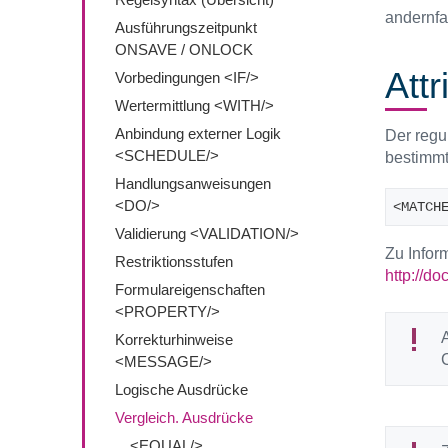
andernfa
Ausführungszeitpunkt
ONSAVE / ONLOCK
Attr
Vorbedingungen <IF/>
Wertermittlung <WITH/>
Anbindung externer Logik
Der regu
<SCHEDULE/>
bestimmt
Handlungsanweisungen
<DO/>
<MATCH
Validierung <VALIDATION/>
Zu Infor
Restriktionsstufen
http://do
Formulareigenschaften
<PROPERTY/>
A
Korrekturhinweise
<MESSAGE/>
Logische Ausdrücke
Vergleich. Ausdrücke
<EQUAL/>