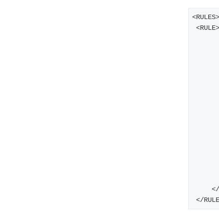
<RULES
 <RULE
   
 </RUL