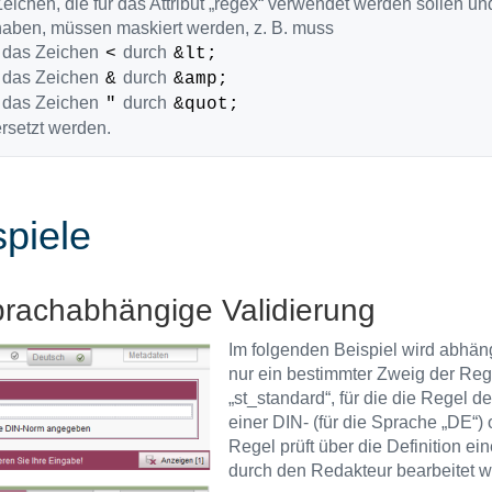
eichen, die für das Attribut „regex“ verwendet werden sollen
haben, müssen maskiert werden, z. B. muss
- das Zeichen
durch
<
&lt;
- das Zeichen
durch
&
&amp;
- das Zeichen
durch
"
&quot;
rsetzt werden.
spiele
prachabhängige Validierung
Im folgenden Beispiel wird abhäng
nur ein bestimmter Zweig der Re
„st_standard“, für die die Regel d
einer DIN- (für die Sprache „DE“)
Regel prüft über die Definition e
durch den Redakteur bearbeitet wi