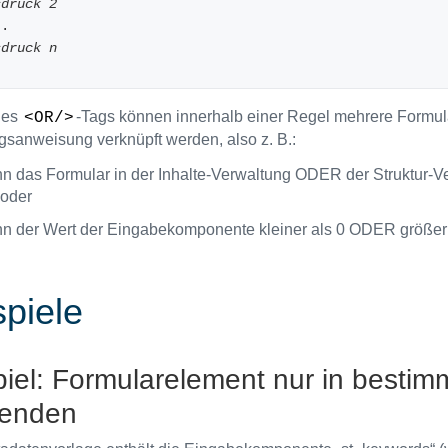
sdruck 2
...
sdruck n
 des
-Tags können innerhalb einer Regel mehrere Formula
<OR/>
sanweisung verknüpft werden, also z. B.:
n das Formular in der Inhalte-Verwaltung ODER der Struktur-Ve
 oder
n der Wert der Eingabekomponente kleiner als 0 ODER größer al
spiele
piel: Formularelement nur in besti
lenden