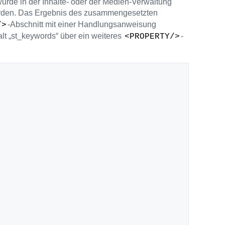
wurde in der Inhalte- oder der Medien-Verwaltung
rden. Das Ergebnis des zusammengesetzten
-Abschnitt mit einer Handlungsanweisung
/>
halt „st_keywords“ über ein weiteres
-
<PROPERTY/>