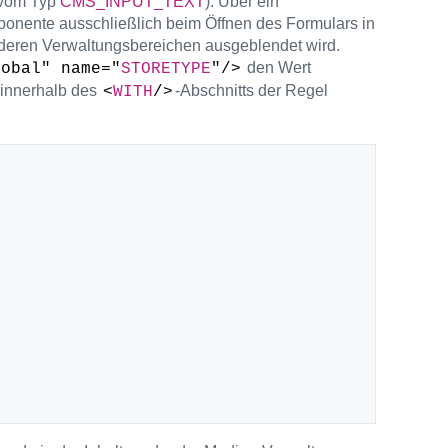
(vom Typ
CMS_INPUT_TEXT
). Über ein
ponente ausschließlich beim Öffnen des Formulars in
anderen Verwaltungsbereichen ausgeblendet wird.
den Wert
lobal" name="
STORETYPE
"/>
 innerhalb des
-Abschnitts der Regel
<
WITH
/>