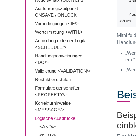
Au
     
Ausführungszeitpunkt
Au
ONSAVE / ONLOCK
</OR>
Vorbedingungen <IF/>
Wertermittlung <WITH/>
Mithilfe
Anbindung externer Logik
Handlung
<SCHEDULE/>
„Wen
Handlungsanweisungen
ein.“
<DO/>
„Wen
Validierung <VALIDATION/>
Restriktionsstufen
Formulareigenschaften
Bei
<PROPERTY/>
Korrekturhinweise
<MESSAGE/>
Beis
Logische Ausdrücke
einb
<AND/>
<NOT/>