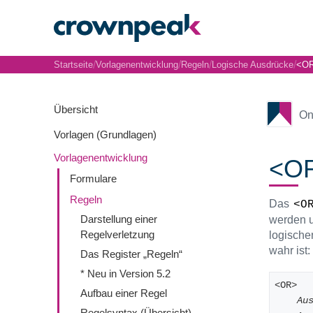
/
/
/
/
Startseite
Vorlagenentwicklung
Regeln
Logische Ausdrücke
<OR
Übersicht
On
Vorlagen (Grundlagen)
Vorlagenentwicklung
<OR
Formulare
Regeln
Das
<O
Darstellung einer
werden u
Regelverletzung
logische
wahr ist:
Das Register „Regeln“
* Neu in Version 5.2
<OR>
Aufbau einer Regel
Au
Regelsyntax (Übersicht)