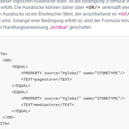
r dieser logischen Ausdrücke wahr, ist die Bedingung (Formular 
) erfüllt. Die Ausdrücke können daher über
verknüpft we
<OR/>
n Ausdrucks ist ein Boolescher Wert, der anschließend im
<
DO
 wird. Solange eine Bedingung erfüllt ist, wird der Formular-In
er Handlungsanweisung „
sichtbar
“ geschaltet:
<WITH>
        <OR>
            <EQUAL>
                <PROPERTY source="#global" name="STORETYPE"/>
                <TEXT>pagestore</TEXT>
            </EQUAL>
            <EQUAL>
                <PROPERTY source="#global" name="STORETYPE"/>
                <TEXT>mediastore</TEXT>
            </EQUAL>
        </OR>
</WITH>