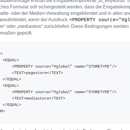
adatenvorlage enthält die Eingabekomponente „st_keywords“ 
hes Formular soll sichergestellt werden, dass die Eingabekom
nhalte- oder der Medien-Verwaltung eingeblendet und in allen 
 gewährleistet, wenn der Ausdruck
<PROPERTY source="#g
re“ oder „mediastore“ zurückliefert. Diese Bedingungen werden
rmaßen geprüft:
OR>
        <EQUAL>
            <PROPERTY source="#global" name="STORETYPE"/>
            <TEXT>pagestore</TEXT>
        </EQUAL>
        <EQUAL>
            <PROPERTY source="#global" name="STORETYPE"/>
            <TEXT>mediastore</TEXT>
        </EQUAL>
/OR>
>