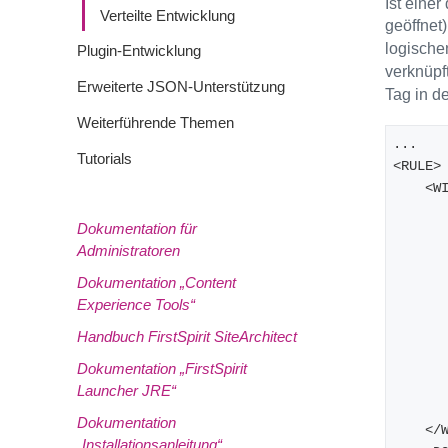
Ist eine
Verteilte Entwicklung
geöffnet
logische
Plugin-Entwicklung
verknüpft
Erweiterte JSON-Unterstützung
Tag in d
Weiterführende Themen
...
Tutorials
<RULE>
    
Dokumentation für
Administratoren
Dokumentation „Content
Experience Tools“
Handbuch FirstSpirit SiteArchitect
Dokumentation „FirstSpirit
Launcher JRE“
Dokumentation
    
„Installationsanleitung“