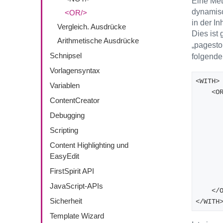
Eine Met
dynamisc
<OR/>
in der I
Vergleich. Ausdrücke
Dies ist
Arithmetische Ausdrücke
„pagesto
Schnipsel
folgende
Vorlagensyntax
<WITH>
Variablen
    <
ContentCreator
Debugging
Scripting
Content Highlighting und
EasyEdit
FirstSpirit API
JavaScript-APIs
    <
Sicherheit
</WITH
Template Wizard