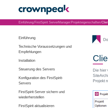
/
/
/
Einführung
FirstSpirit ServerManager
Projekteigenschaften
Clie
Einführung
Do
Technische Voraussetzungen und
Empfehlungen
Cli
Installation
Steuerung des Servers
Die hier
SiteArch
Konfiguration des FirstSpirit-
Projekt 
Servers
FirstSpirit-Server sichern und
wiederherstellen
FirstSpirit aktualisieren