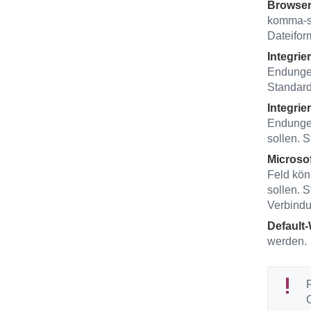
Browser
komma-se
Dateifor
Integrie
Endungen
Standard
Integrie
Endungen
sollen. 
Microso
Feld kön
sollen. 
Verbindu
Default-
werden.
F