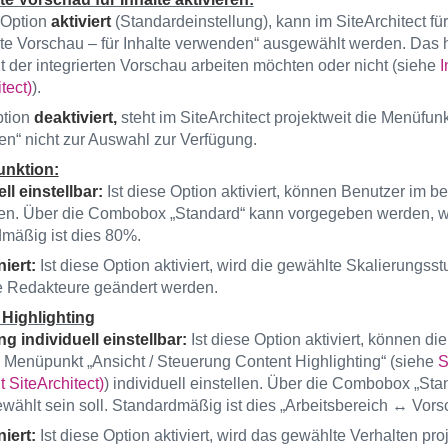
e Option
aktiviert
(Standardeinstellung), kann im SiteArchitect fü
erte Vorschau – für Inhalte verwenden“ ausgewählt werden. Das 
it der integrierten Vorschau arbeiten möchten oder nicht (siehe
I
tect)
).
ption
deaktiviert,
steht im SiteArchitect projektweit die Menüfunkt
n“ nicht zur Auswahl zur Verfügung.
nktion:
ll einstellbar:
Ist diese Option aktiviert, können Benutzer im be
n. Über die Combobox „Standard“ kann vorgegeben werden, wel
mäßig ist dies 80%.
niert:
Ist diese Option aktiviert, wird die gewählte Skalierungss
e Redakteure geändert werden.
Highlighting
g individuell einstellbar:
Ist diese Option aktiviert, können d
 Menüpunkt „Ansicht / Steuerung Content Highlighting“ (siehe
S
it SiteArchitect)
) individuell einstellen. Über die Combobox „S
wählt sein soll. Standardmäßig ist dies „Arbeitsbereich ↔ Vors
niert:
Ist diese Option aktiviert, wird das gewählte Verhalten pr