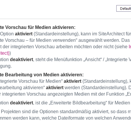
rte Vorschau für Medien aktivieren:
e Option
aktiviert
(Standardeinstellung), kann im SiteArchitect fü
erte Vorschau – für Medien verwenden“ ausgewählt werden. Das 
it der integrierten Vorschau arbeiten möchten oder nicht (siehe
I
tect)
)
ption
deaktiviert
, steht die Menüfunktion „Ansicht“ / „Integrier
ügung.
te Bearbeitung von Medien aktivieren:
Integrierte Vorschau für Medien“
aktiviert
(Standardeinstellung), k
arbeitung aktivieren“
aktiviert
werden (Standardeinstellung). D
er integrierten Vorschau angezeigten Medien mit der Funktion „E
ption
deaktiviert
, ist die „Erweiterte Bildbearbeitung“ für Medien
 Projekten sind die Optionen standardmäßig aktiviert, so dass 
men werden kann, welche Dateiformate von welchen Anwendung