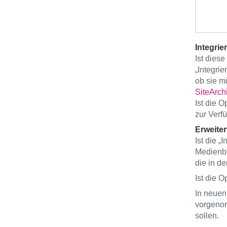
Integrie
Ist dies
„Integri
ob sie m
SiteArchi
Ist die O
zur Verf
Erweiter
Ist die „
Medienbe
die in d
Ist die O
In neuen
vorgenom
sollen.