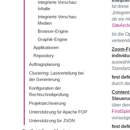
Integrierte Vorschau:
Ist dies
Inhalte
„Integri
Integrierte Vorschau:
ob sie m
Medien
SiteArchi
Browser-Engine
Ist die O
Graphik-Engine
verwende
Applikationen
Zoom-Fu
Repository
individue
auswähle
Auftragsplanung
Standard
Clustering: Lastverteilung bei
fest defi
der Generierung
durch di
Konfiguration der
Content 
Rechtschreibprüfung
Steuerun
Projektarchivierung
über den
FirstSpir
Unterstützung für Apache FOP
vorausge
Unterstützung für JSON
fest defi