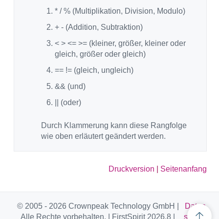
* / % (Multiplikation, Division, Modulo)
+ - (Addition, Subtraktion)
< > <= >= (kleiner, größer, kleiner oder
gleich, größer oder gleich)
== != (gleich, ungleich)
&& (und)
|| (oder)
Durch Klammerung kann diese Rangfolge
wie oben erläutert geändert werden.
Druckversion
|
Seitenanfang
© 2005 - 2026 Crownpeak Technology GmbH |
Daten
Alle Rechte vorbehalten. | FirstSpirit 2026.8 |
schutz