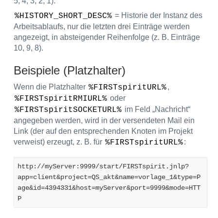
5, 4, 3, 2, 1).
= Historie der Instanz des
%HISTORY_SHORT_DESC%
Arbeitsablaufs, nur die letzten drei Einträge werden
angezeigt, in absteigender Reihenfolge (z. B. Einträge
10, 9, 8).
Beispiele (Platzhalter)
Wenn die Platzhalter
,
%FIRSTspiritURL%
oder
%FIRSTspiritRMIURL%
im Feld „Nachricht“
%FIRSTspiritSOCKETURL%
angegeben werden, wird in der versendeten Mail ein
Link (der auf den entsprechenden Knoten im Projekt
verweist) erzeugt, z. B. für
:
%FIRSTspiritURL%
http://myServer:9999/start/FIRSTspirit.jnlp?
app=client&project=QS_akt&name=vorlage_1&type=P
age&id=4394331&host=myServer&port=9999&mode=HTT
P