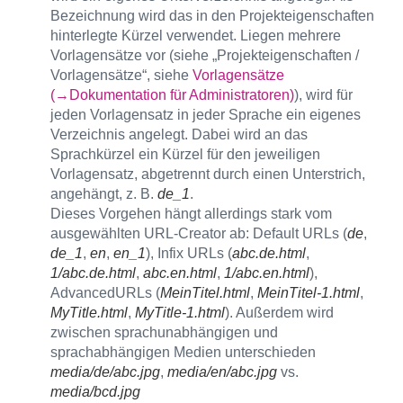
Bezeichnung wird das in den Projekteigenschaften
hinterlegte Kürzel verwendet. Liegen mehrere
Vorlagensätze vor (siehe „Projekteigenschaften /
Vorlagensätze“, siehe
Vorlagensätze
(→Dokumentation für Administratoren)
), wird für
jeden Vorlagensatz in jeder Sprache ein eigenes
Verzeichnis angelegt. Dabei wird an das
Sprachkürzel ein Kürzel für den jeweiligen
Vorlagensatz, abgetrennt durch einen Unterstrich,
angehängt, z. B.
de_1
.
Dieses Vorgehen hängt allerdings stark vom
ausgewählten URL-Creator ab: Default URLs (
de
,
de_1
,
en
,
en_1
), Infix URLs (
abc.de.html
,
1/abc.de.html
,
abc.en.html
,
1/abc.en.html
),
AdvancedURLs (
MeinTitel.html
,
MeinTitel-1.html
,
MyTitle.html
,
MyTitle-1.html
). Außerdem wird
zwischen sprachunabhängigen und
sprachabhängigen Medien unterschieden
media/de/abc.jpg
,
media/en/abc.jpg
vs.
media/bcd.jpg