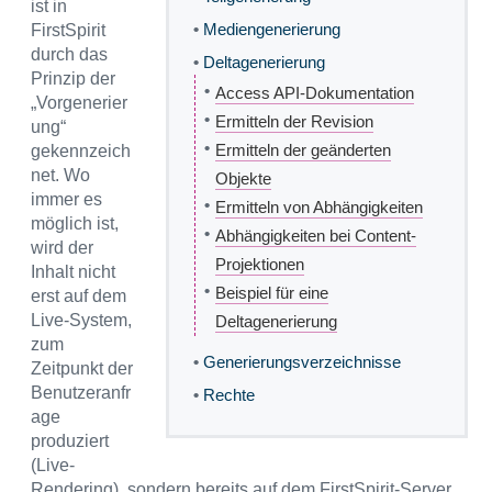
ist in
•
Mediengenerierung
FirstSpirit
durch das
•
Deltagenerierung
Prinzip der
•
Access API-Dokumentation
„Vorgenerier
•
Ermitteln der Revision
ung“
•
Ermitteln der geänderten
gekennzeich
net. Wo
Objekte
immer es
•
Ermitteln von Abhängigkeiten
möglich ist,
•
Abhängigkeiten bei Content-
wird der
Projektionen
Inhalt nicht
•
Beispiel für eine
erst auf dem
Live-System,
Deltagenerierung
zum
•
Generierungsverzeichnisse
Zeitpunkt der
Benutzeranfr
•
Rechte
age
produziert
(Live-
Rendering), sondern bereits auf dem FirstSpirit-Server