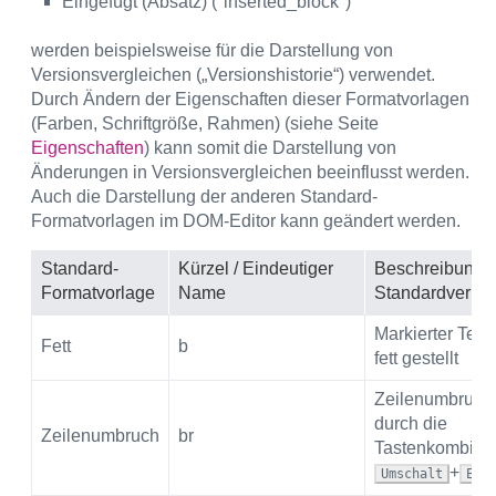
Eingefügt (Absatz) ("inserted_block")
werden beispielsweise für die Darstellung von
Versionsvergleichen („Versionshistorie“) verwendet.
Durch Ändern der Eigenschaften dieser Formatvorlagen
(Farben, Schriftgröße, Rahmen) (siehe Seite
Eigenschaften
) kann somit die Darstellung von
Änderungen in Versionsvergleichen beeinflusst werden.
Auch die Darstellung der anderen Standard-
Formatvorlagen im DOM-Editor kann geändert werden.
Standard-
Kürzel / Eindeutiger
Beschreibung
Formatvorlage
Name
Standardverhal
Markierter Text
Fett
b
fett gestellt
Zeilenumbruch
durch die
Zeilenumbruch
br
Tastenkombina
+
Umschalt
Ent