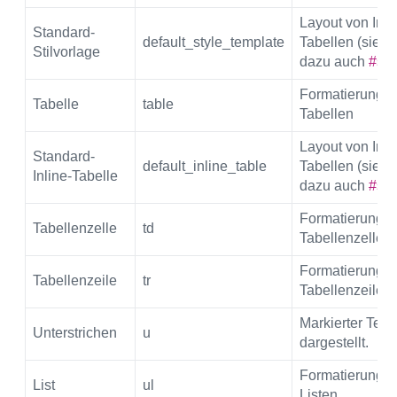
Layout von Inli
Standard-
default_style_template
Tabellen (siehe
Stilvorlage
dazu auch
#sty
Formatierung fü
Tabelle
table
Tabellen
Layout von Inli
Standard-
default_inline_table
Tabellen (siehe
Inline-Tabelle
dazu auch
#sty
Formatierung fü
Tabellenzelle
td
Tabellenzellen
Formatierung fü
Tabellenzeile
tr
Tabellenzeilen
Markierter Text
Unterstrichen
u
dargestellt.
Formatierung fü
List
ul
Listen