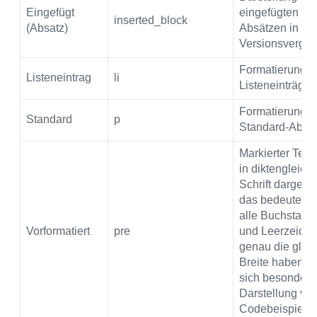
Eingefügt
eingefügten
inserted_block
(Absatz)
Absätzen in
Versionsvergle
Formatierung fü
Listeneintrag
li
Listeneinträge
Formatierung fü
Standard
p
Standard-Absä
Markierter Text
in diktengleich
Schrift dargestel
das bedeutet, 
alle Buchstabe
Vorformatiert
pre
und Leerzeich
genau die glei
Breite haben. E
sich besonders
Darstellung vo
Codebeispielen