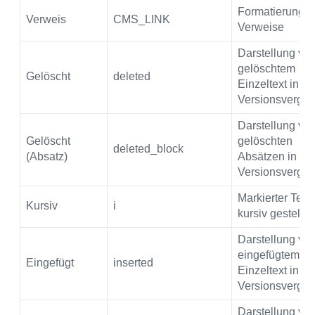
Formatierung fü
Verweis
CMS_LINK
Verweise
Darstellung vo
gelöschtem
Gelöscht
deleted
Einzeltext in
Versionsvergle
Darstellung vo
Gelöscht
gelöschten
deleted_block
(Absatz)
Absätzen in
Versionsvergle
Markierter Text
Kursiv
i
kursiv gestellt
Darstellung vo
eingefügtem
Eingefügt
inserted
Einzeltext in
Versionsvergle
Darstellung vo