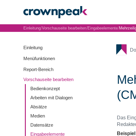
/
/
/
Einleitung
Vorschauseite bearbeiten
Eingabeelemente
Mehrzeili
Einleitung
Do
Menüfunktionen
Report-Bereich
Meh
Vorschauseite bearbeiten
Bedienkonzept
(C
Arbeiten mit Dialogen
Absätze
Medien
Das Eing
Redakteu
Datensätze
Beispiel
Eingabeelemente