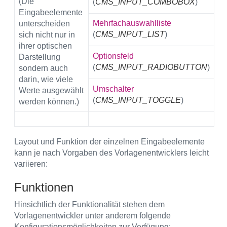
(Die
(
CMS_INPUT_COMBOBOX
)
Eingabeelemente
Mehrfachauswahlliste
unterscheiden
(
CMS_INPUT_LIST
)
sich nicht nur in
ihrer optischen
Optionsfeld
Darstellung
(
CMS_INPUT_RADIOBUTTON
)
sondern auch
darin, wie viele
Umschalter
Werte ausgewählt
(
CMS_INPUT_TOGGLE
)
werden können.)
Layout und Funktion der einzelnen Eingabeelemente
kann je nach Vorgaben des Vorlagenentwicklers leicht
variieren:
Funktionen
Hinsichtlich der Funktionalität stehen dem
Vorlagenentwickler unter anderem folgende
Konfigurationsmöglichkeiten zur Verfügung: