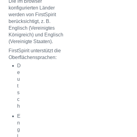
Die im Browser
konfigurierten Länder
werden von FirstSpirit
berücksichtigt, z. B.
Englisch (Vereinigtes
Königreich) und Englisch
(Vereinigte Staaten).
FirstSpirit unterstützt die
Oberflächensprachen:
D
e
u
t
s
c
h
E
n
g
l