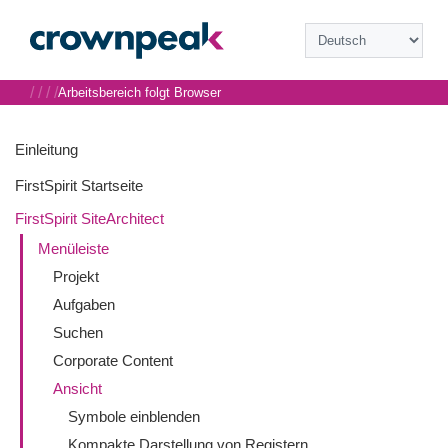
/
/
/
/
Arbeitsbereich folgt Browser
Einleitung
FirstSpirit Startseite
FirstSpirit SiteArchitect
Menüleiste
Projekt
Aufgaben
Suchen
Corporate Content
Ansicht
Symbole einblenden
Kompakte Darstellung von Registern