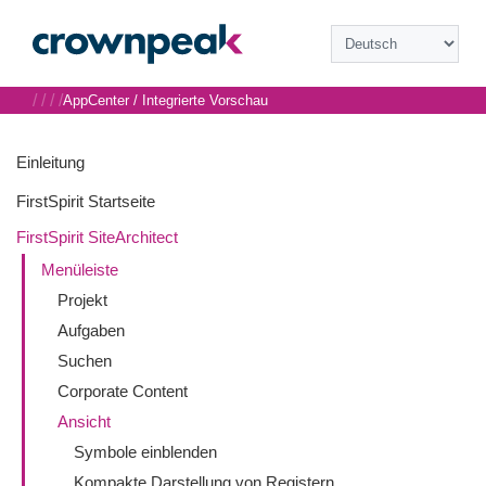
/
/
/
/
AppCenter / Integrierte Vorschau
Einleitung
FirstSpirit Startseite
FirstSpirit SiteArchitect
Menüleiste
Projekt
Aufgaben
Suchen
Corporate Content
Ansicht
Symbole einblenden
Kompakte Darstellung von Registern