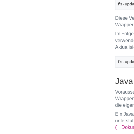
fs-upd
Diese Ve
Wrapper 
Im Folge
verwende
Aktualis
fs-upd
Java
Vorausse
Wrapper“
die eigen
Ein Java
unterstü
(→Dokume