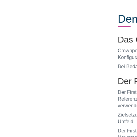
Dem
Das 
Crownpea
Konfigur
Bei Beda
Der F
Der First
Referenz
verwend
Zielsetz
Umfeld.
Der Firs