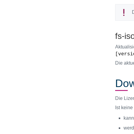
D
fs-is
Aktualis
[versi
Die aktu
Dow
Die Lize
Ist keine 
kann
werd