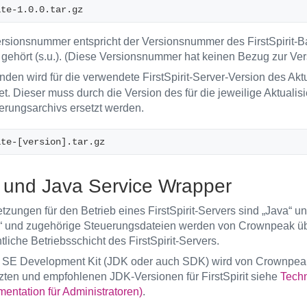
ate-1.0.0.tar.gz
rsionsnummer entspricht der Versionsnummer des FirstSpirit-
gehört (s.u.). (Diese Versionsnummer hat keinen Bezug zur Ver
nden wird für die verwendete FirstSpirit-Server-Version des Akt
t. Dieser muss durch die Version des für die jeweilige Aktualis
ierungsarchivs ersetzt werden.
ate-[version].tar.gz     
 und Java Service Wrapper
tzungen für den Betrieb eines FirstSpirit-Servers sind „Java“ u
 und zugehörige Steuerungsdateien werden von Crownpeak über d
tliche Betriebsschicht des FirstSpirit-Servers.
 SE Development Kit (JDK oder auch SDK) wird von Crownpeak n
tzten und empfohlenen JDK-Versionen für FirstSpirit siehe
Tech
ntation für Administratoren)
.