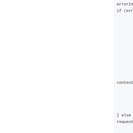
errorI
if (er
      
      
      
      
      
      
      
      
      
       
contex
      
      
      
} else
reques
      