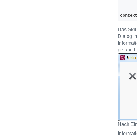
      
      
contex
Das Skri
Dialog i
Informati
geführt h
Nach Ein
Informat