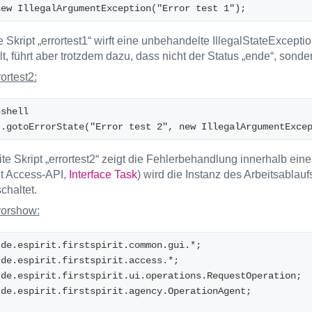
new IllegalArgumentException("Error test 1");
 Skript „errortest1“ wirft eine unbehandelte IllegalStateExcepti
, führt aber trotzdem dazu, dass nicht der Status „ende“, sondern
rortest2:
nshell
t.gotoErrorState("Error test 2", new IllegalArgumentExce
e Skript „errortest2“ zeigt die Fehlerbehandlung innerhalb eines
it Access-API,
Interface Task
) wird die Instanz des Arbeitsablauf
chaltet.
rrorshow:
 de.espirit.firstspirit.common.gui.*;
 de.espirit.firstspirit.access.*;
 de.espirit.firstspirit.ui.operations.RequestOperation;
 de.espirit.firstspirit.agency.OperationAgent;