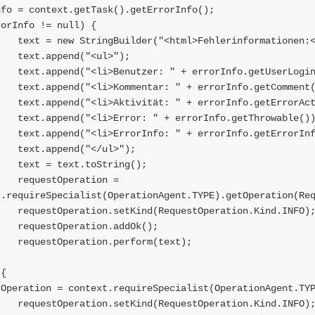
nfo = context.getTask().getErrorInfo();
rorInfo != null) {
    text = new StringBuilder("<html>Fehlerinformationen:
    text.append("<ul>");
    text.append("<li>Benutzer: " + errorInfo.getUserLogi
    text.append("<li>Kommentar: " + errorInfo.getComment
    text.append("<li>Aktivität: " + errorInfo.getErrorAc
    text.append("<li>Error: " + errorInfo.getThrowable()
    text.append("<li>ErrorInfo: " + errorInfo.getErrorIn
    text.append("</ul>");
    text = text.toString();
   requestOperation = 
t.requireSpecialist(OperationAgent.TYPE).getOperation(Re
    requestOperation.setKind(RequestOperation.Kind.INFO)
    requestOperation.addOk();
    requestOperation.perform(text);
 {
tOperation = context.requireSpecialist(OperationAgent.TY
    requestOperation.setKind(RequestOperation.Kind.INFO)