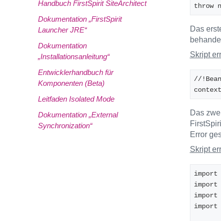
Handbuch FirstSpirit SiteArchitect
throw 
Dokumentation „FirstSpirit
Das erste
Launcher JRE“
behandelt
Dokumentation
Skript er
„Installationsanleitung“
Entwicklerhandbuch für
//!Bea
Komponenten (Beta)
contex
Leitfaden Isolated Mode
Das zweit
Dokumentation „External
FirstSpir
Synchronization“
Error ges
Skript e
import
import
import
import