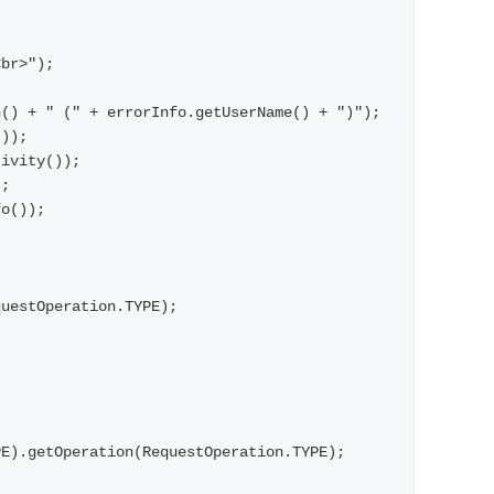
<br>");
n() + " (" + errorInfo.getUserName() + ")");
());
tivity()); 
);
fo());
questOperation.TYPE);
;
PE).getOperation(RequestOperation.TYPE);
;