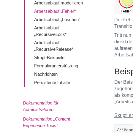
Arbeitsablauf modellieren
Arbeitsablauf „Fehler“
Arbeitsablauf „Löschen“
Der Fehl
Transiti
Arbeitsablauf
„RecursiveLock“
Tritt nun
direkt d
Arbeitsablauf
auftrete
„RecursiveRelease“
Arbeitsa
Skript-Beispiele
Formularunterstützung
Beisp
Nachrichten
Der Beisp
Persistente Inhalte
zugehörig
als komp
„Arbeitsa
Dokumentation für
Administratoren
Skript: er
Dokumentation „Content
Experience Tools“
//!Bea