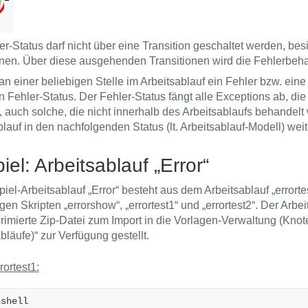
er-Status darf nicht über eine Transition geschaltet werden, be
onen. Über diese ausgehenden Transitionen wird die Fehlerbehan
 an einer beliebigen Stelle im Arbeitsablauf ein Fehler bzw. eine
en Fehler-Status. Der Fehler-Status fängt alle Exceptions ab, di
n, auch solche, die nicht innerhalb des Arbeitsablaufs behande
blauf in den nachfolgenden Status (lt. Arbeitsablauf-Modell) wei
iel: Arbeitsablauf „Error“
iel-Arbeitsablauf „Error“ besteht aus dem Arbeitsablauf „errorte
en Skripten „errorshow“, „errortest1“ und „errortest2“. Der Arbei
rimierte Zip-Datei zum Import in die Vorlagen-Verwaltung (Knot
bläufe)“ zur Verfügung gestellt.
rortest1:
nshell