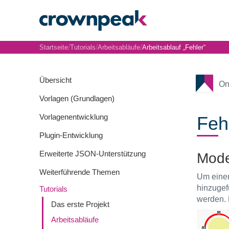
/
/
/
Startseite
Tutorials
Arbeitsabläufe
Arbeitsablauf „Fehler“
Übersicht
On
Vorlagen (Grundlagen)
Vorlagenentwicklung
Feh
Plugin-Entwicklung
Erweiterte JSON-Unterstützung
Mode
Weiterführende Themen
Um einen
hinzugef
Tutorials
werden. 
Das erste Projekt
Arbeitsabläufe