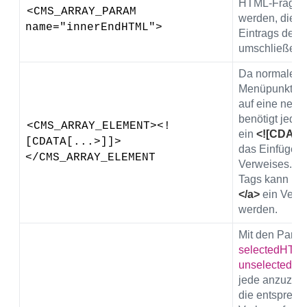
HTML-Fragme
<CMS_ARRAY_PARAM 
werden, die a
name="innerEndHTML">
Eintrags der 
umschließen s
Da normalerw
Menüpunkt ein
auf eine neue 
benötigt jede
<CMS_ARRAY_ELEMENT><!
ein
<![CDATA[.
[CDATA[...>]]>
das Einfügen 
</CMS_ARRAY_ELEMENT
Verweises. In
Tags kann mi
</a>
ein Verw
werden.
Mit den Para
selectedHTM
unselectedH
jede anzuzei
die entsprec