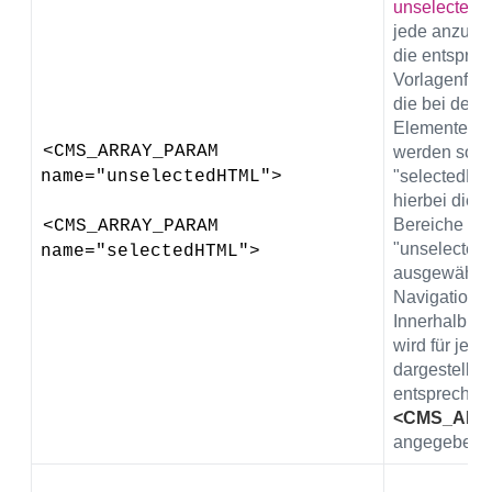
unselected
jede anzuze
die entspre
Vorlagenfrag
die bei der 
Elementes v
<CMS_ARRAY_PARAM 
werden solle
name="unselectedHTML">
"selectedHT
hierbei die 
Bereiche un
<CMS_ARRAY_PARAM 
"unselected
name="selectedHTML">
ausgewählte
Navigation.
Innerhalb d
wird für jed
dargestellt w
entsprechen
<CMS_ARR
angegeben.