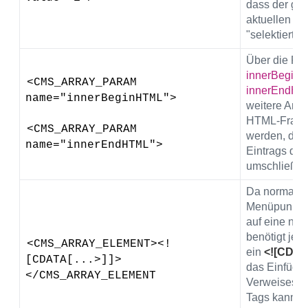
dass der ge
aktuellen El
"selektiert" d
Über die Pa
innerBegin
<CMS_ARRAY_PARAM 
innerEndHT
name="innerBeginHTML">
weitere Ang
HTML-Fragm
<CMS_ARRAY_PARAM 
werden, die 
name="innerEndHTML">
Eintrags der
umschließen
Da normaler
Menüpunkt e
auf eine neu
benötigt jed
<CMS_ARRAY_ELEMENT><!
ein
<![CDATA
[CDATA[...>]]>
das Einfüge
</CMS_ARRAY_ELEMENT
Verweises. I
Tags kann m