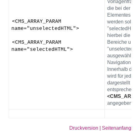
Vorlagenfragme
die bei der A
Elementes ve
<CMS_ARRAY_PARAM 
werden sollen
name="unselectedHTML">
"selectedHTML
hierbei die a
Bereiche und
<CMS_ARRAY_PARAM 
"unselectedHT
name="selectedHTML">
ausgewählten
Navigation.
Innerhalb des
wird für jede 
dargestellt we
entsprechend
<CMS_ARRA
angegeben.
Druckversion
|
Seitenanfang