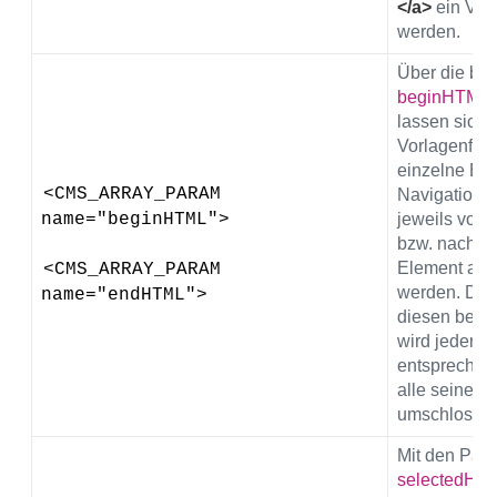
</a>
ein Ver
werden.
Über die be
beginHTML
lassen sich
Vorlagenfrag
einzelne Eb
<CMS_ARRAY_PARAM 
Navigation d
name="beginHTML">
jeweils vor
bzw. nach (
Element au
<CMS_ARRAY_PARAM 
werden. Das
name="endHTML">
diesen beid
wird jeder Ei
entspreche
alle seine U
umschlossen
Mit den Par
selectedHT