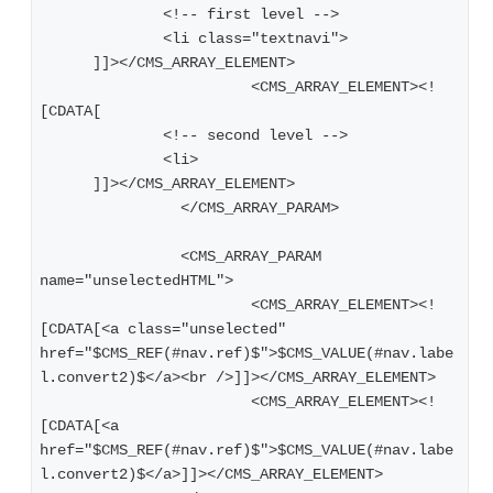
              <!-- first level -->
              <li class="textnavi">
      ]]></CMS_ARRAY_ELEMENT>
      			<CMS_ARRAY_ELEMENT><!
[CDATA[
              <!-- second level -->
              <li>
      ]]></CMS_ARRAY_ELEMENT>
   		</CMS_ARRAY_PARAM>
   		<CMS_ARRAY_PARAM 
name="unselectedHTML">
      			<CMS_ARRAY_ELEMENT><!
[CDATA[<a class="unselected" 
href="$CMS_REF(#nav.ref)$">$CMS_VALUE(#nav.labe
l.convert2)$</a><br />]]></CMS_ARRAY_ELEMENT>
      			<CMS_ARRAY_ELEMENT><!
[CDATA[<a 
href="$CMS_REF(#nav.ref)$">$CMS_VALUE(#nav.labe
l.convert2)$</a>]]></CMS_ARRAY_ELEMENT>