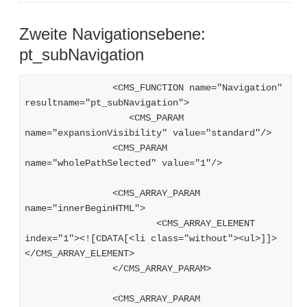
Zweite Navigationsebene:
pt_subNavigation
		<CMS_FUNCTION name="Navigation" 
resultname="pt_subNavigation">
		   <CMS_PARAM 
name="expansionVisibility" value="standard"/>
   		<CMS_PARAM 
name="wholePathSelected" value="1"/>
   		<CMS_ARRAY_PARAM 
name="innerBeginHTML">
      			<CMS_ARRAY_ELEMENT 
index="1"><![CDATA[<li class="without"><ul>]]>
</CMS_ARRAY_ELEMENT>
   		</CMS_ARRAY_PARAM>
   		<CMS_ARRAY_PARAM 