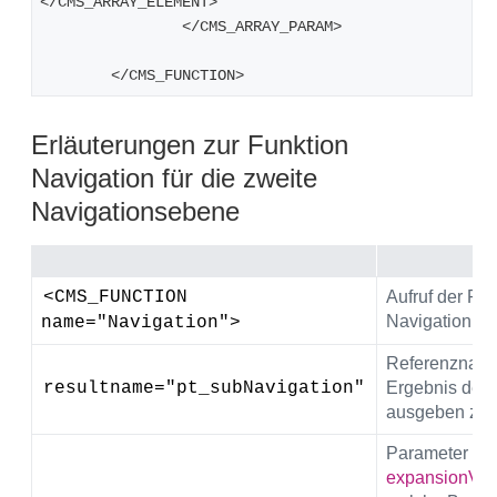
</CMS_ARRAY_ELEMENT>
   		</CMS_ARRAY_PARAM>
	</CMS_FUNCTION>
Erläuterungen zur Funktion
Navigation für die zweite
Navigationsebene
<CMS_FUNCTION 
Aufruf der Fun
Navigation.
name="Navigation">
Referenzname
resultname="pt_subNavigation"
Ergebnis der 
ausgeben zu 
Parameter
expansionVisib