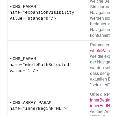
welche Bereic
<CMS_PARAM 
Struktur-Verwa
name="expansionVisibility" 
Navigation dar
werden sollen
value="standard"/>
bedeutet, das
Navigationsba
kontrahiert ist.
Parameter
wholePathSel
wie die expa
<CMS_PARAM 
der Navigation
name="wholePathSelected" 
werden sollen.
value="1"/>
dass der ges
aktuellen Ele
"selektiert" da
Über die Par
innerBeginH
<CMS_ARRAY_PARAM 
innerEndHTM
name="innerBeginHTML">
weitere Anga