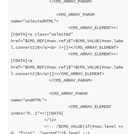
   		</CMS_ARRAY_PARAM>
		   <CMS_ARRAY_PARAM 
name="selectedHTML">
      			<CMS_ARRAY_ELEMENT><!
[CDATA[<a class="selected" 
href="$CMS_REF(#nav.ref)$">$CMS_VALUE(#nav.labe
l.convert2)$</a><br />]]></CMS_ARRAY_ELEMENT>
      			<CMS_ARRAY_ELEMENT><!
[CDATA[<a 
href="$CMS_REF(#nav.ref)$">$CMS_VALUE(#nav.labe
l.convert2)$</a>]]></CMS_ARRAY_ELEMENT>
   		</CMS_ARRAY_PARAM>
   		<CMS_ARRAY_PARAM 
name="endHTML">
      			<CMS_ARRAY_ELEMENT 
index="0..1"><![CDATA[
              </li>
              <!-- /$CMS_VALUE(if(#nav.level == 
0, "first", "second"))$ level -->