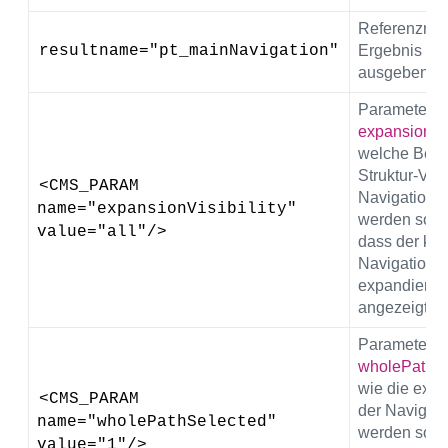
Referenzna
resultname="pt_mainNavigation"
Ergebnis der
ausgeben zu
Parameter
expansionVisi
welche Bere
Struktur-Ver
<CMS_PARAM 
Navigation d
name="expansionVisibility" 
werden sollen
value="all"/>
dass der kom
Navigations
expandiert u
angezeigt w
Parameter
wholePathSe
wie die exp
<CMS_PARAM 
der Navigati
name="wholePathSelected" 
werden solle
value="1"/>