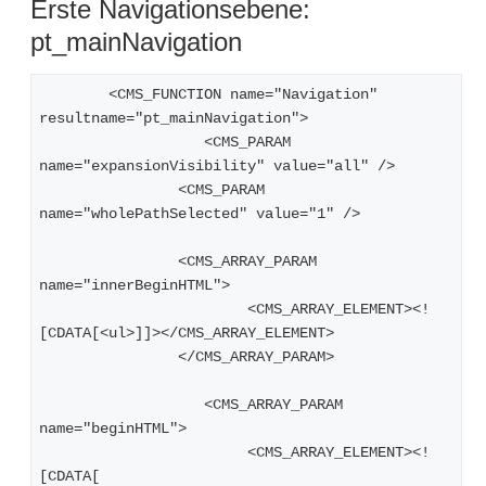
Erste Navigationsebene:
pt_mainNavigation
	<CMS_FUNCTION name="Navigation" 
resultname="pt_mainNavigation">
		   <CMS_PARAM 
name="expansionVisibility" value="all" />
   		<CMS_PARAM 
name="wholePathSelected" value="1" />
   		<CMS_ARRAY_PARAM 
name="innerBeginHTML">
      			<CMS_ARRAY_ELEMENT><!
[CDATA[<ul>]]></CMS_ARRAY_ELEMENT>
   		</CMS_ARRAY_PARAM>
		   <CMS_ARRAY_PARAM 
name="beginHTML">
      			<CMS_ARRAY_ELEMENT><!
[CDATA[