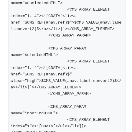
name="unselectedHTML">
      			<CMS_ARRAY_ELEMENT 
index="1..4"><![CDATA[<li><a 
href="$CMS_REF(#nav.ref)$">$CMS_VALUE(#nav.labe
l.convert2)$</a></li>]]></CMS_ARRAY_ELEMENT>
   		</CMS_ARRAY_PARAM>
   		<CMS_ARRAY_PARAM 
name="selectedHTML">
      			<CMS_ARRAY_ELEMENT 
index="1..4"><![CDATA[<li><a 
href="$CMS_REF(#nav.ref)$" 
class="high">$CMS_VALUE(#nav.label.convert2)$</
a></li>]]></CMS_ARRAY_ELEMENT>
   		</CMS_ARRAY_PARAM>
   		<CMS_ARRAY_PARAM 
name="innerEndHTML">
      			<CMS_ARRAY_ELEMENT 
index="1"><![CDATA[</ul></li>]]>