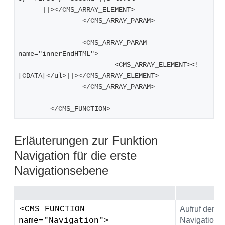
      ]]></CMS_ARRAY_ELEMENT>
   		</CMS_ARRAY_PARAM>
   		<CMS_ARRAY_PARAM 
name="innerEndHTML">
      			<CMS_ARRAY_ELEMENT><!
[CDATA[</ul>]]></CMS_ARRAY_ELEMENT>
   		</CMS_ARRAY_PARAM>
	</CMS_FUNCTION>
Erläuterungen zur Funktion
Navigation für die erste
Navigationsebene
<CMS_FUNCTION 
Aufruf der F
Navigation.
name="Navigation">