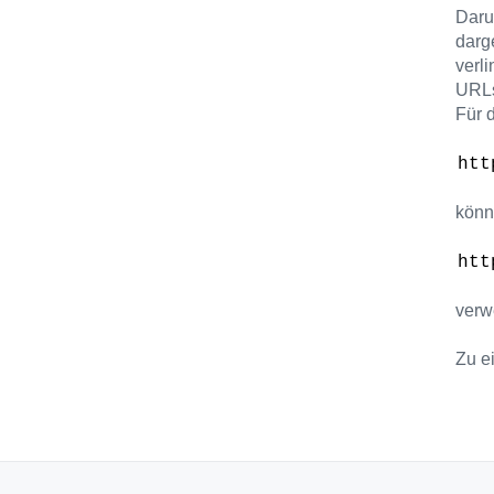
Daru
darge
verli
URL
Für 
htt
könn
htt
verw
Zu e