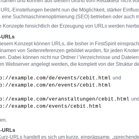
namen und können aus diesem Grund vom Redakteur nicht volls
 URL-Einstellungen besteht nun die Möglichkeit, stärker Einfl
. eine Suchmaschinenoptimierung (SEO) betrieben oder auch 
 Konzepte hinsichtlich der Erzeugung von URLs werden hierbei 
-URLs
diesem Konzept können URLs, die bisher in FirstSpirit einsprach
inamen von Seitenreferenzen gebildet wurden, für jeden Knoten
en. Dabei können nicht nur Ordner / Verzeichnisse und Dateien
den Webserver angelegt werden, die komplett von der Struktur d
und
p://example.com/de/events/cebit.html
p://example.com/en/events/cebit.html
un
p://example.com/veranstaltungen/cebit.html
p://example.com/events/cebit.html
en.
z-URLs
Kurz-URLs handelt es sich um kurze, einprägsame, „sprechende“