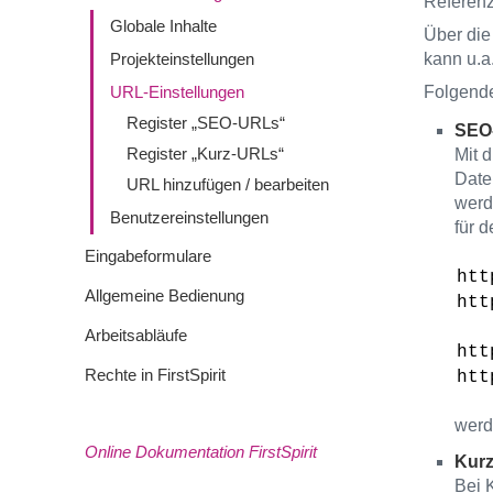
Referenz
Globale Inhalte
Über die
Projekteinstellungen
kann u.a
URL-Einstellungen
Folgende
Register „SEO-URLs“
SEO
Register „Kurz-URLs“
Mit 
Date
URL hinzufügen / bearbeiten
werd
Benutzereinstellungen
für 
Eingabeformulare
htt
Allgemeine Bedienung
htt
Arbeitsabläufe
htt
Rechte in FirstSpirit
htt
werd
Online Dokumentation FirstSpirit
Kur
Bei 