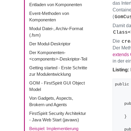
das Inte
Entladen von Komponenten
Containe
Event-Methoden von
(
GomCu
Komponenten
Damit da
Modul Datei-, Archiv-Format
Class<
(.fsm)
Die
cre
Der Modul-Deskriptor
Der Meth
Der Komponenten-
extends
<components>-Deskriptor-Teil
in der ei
Getting started - Erste Schritte
Listing:
zur Modulentwicklung
GOM - FirstSpirit GUI Object
public
Model
Von Gadgets, Aspects,
   
Brokern und Agents
FirstSpirit Security Architektur
    }
- Java Web Start (javaws)
Beispiel: Implementierung
   