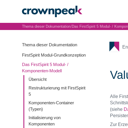
/
Thema dieser Dokumentation
Das FirstSpirit 5 Modul- / Kompo
Thema dieser Dokumentation
En
FirstSpirit Modul-Grundkonzeption
Das FirstSpirit 5 Modul- /
Komponenten-Modell
Val
Übersicht
Restrukturierung mit FirstSpirit
5
Alle Fir
Schnittst
Komponenten-Container
(Typen)
(siehe
D
Persiste
Initialisierung von
Komponenten
Zur Erze