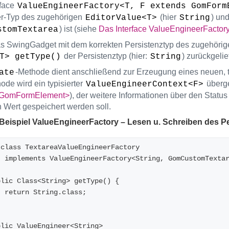
rface
ValueEngineerFactory<T, F extends GomForm
r-Typ des zugehörigen
(hier
) un
EditorValue<T>
String
) ist (siehe
Das Interface ValueEngineerFactor
stomTextarea
s SwingGadget mit dem korrekten Persistenztyp des zugehörige
der Persistenztyp (hier:
) zurückgelie
T> getType()
String
-Methode dient anschließend zur Erzeugung eines neuen, 
ate
ode wird ein typisierter
überg
ValueEngineerContext<F>
 GomFormElement>
), der weitere Informationen über den Status
n Wert gespeichert werden soll.
 Beispiel ValueEngineerFactory – Lesen u. Schreiben des P
 class TextareaValueEngineerFactory
        implements ValueEngineerFactory<String, GomCustomTexta
 public Class<String> getType() {
        return String.class;
 public ValueEngineer<String>