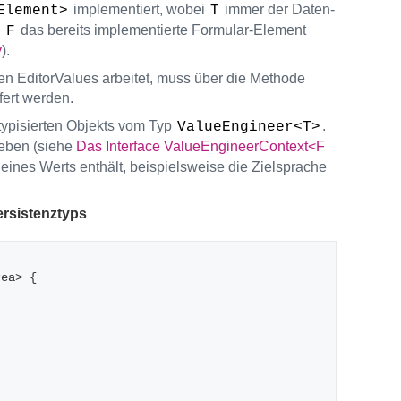
implementiert, wobei
immer der Daten-
Element>
T
d
das bereits implementierte Formular-Element
F
y
).
n EditorValues arbeitet, muss über die Methode
fert werden.
typisierten Objekts vom Typ
.
ValueEngineer<T>
eben (siehe
Das Interface ValueEngineerContext<F
 eines Werts enthält, beispielsweise die Zielsprache
ersistenztyps
rea> {