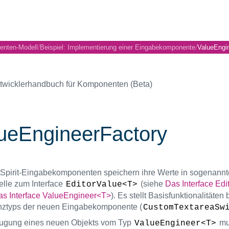
/
/
nenten-Modell
Beispiel: Implementierung einer Eingabekomponente
ValueEngi
twicklerhandbuch für Komponenten (Beta)
ueEngineerFactory
stSpirit-Eingabekomponenten speichern ihre Werte in sogenannte
elle zum Interface
(siehe
Das Interface Edi
EditorValue<T>
as Interface ValueEngineer<T>
). Es stellt Basisfunktionalitäte
nztyps der neuen Eingabekomponente (
CustomTextareaSw
ugung eines neuen Objekts vom Typ
mus
ValueEngineer<T>