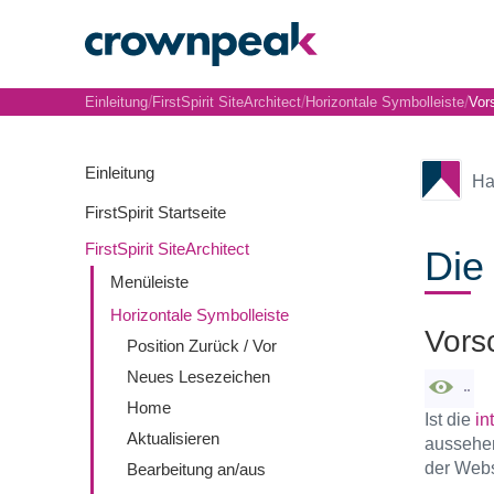
/
/
/
Einleitung
FirstSpirit SiteArchitect
Horizontale Symbolleiste
Vor
Einleitung
Ha
FirstSpirit Startseite
FirstSpirit SiteArchitect
Die
Menüleiste
Horizontale Symbolleiste
Vors
Position Zurück / Vor
Neues Lesezeichen
Home
Ist die
in
Aktualisieren
aussehen
der Webs
Bearbeitung an/aus