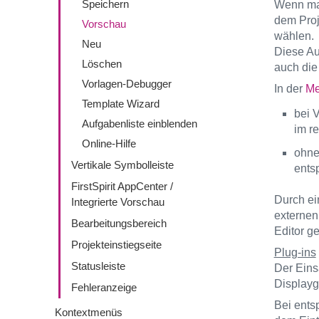
Speichern
Wenn man
dem Proj
Vorschau
wählen.
Neu
Diese Au
Löschen
auch die
Vorlagen-Debugger
In der
Me
Template Wizard
bei 
Aufgabenliste einblenden
im r
Online-Hilfe
ohne
Vertikale Symbolleiste
ents
FirstSpirit AppCenter /
Durch ei
Integrierte Vorschau
externen
Bearbeitungsbereich
Editor g
Projekteinstiegseite
Plug-ins
Statusleiste
Der Eins
Displayg
Fehleranzeige
Bei ents
Kontextmenüs