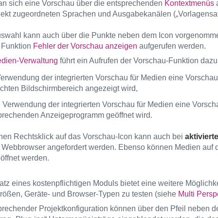
 sich eine Vorschau über die entsprechenden
Kontextmenüs
a
ekt zugeordneten Sprachen und Ausgabekanälen („Vorlagensatz“
swahl kann auch über die Punkte neben dem Icon vorgenomme
 Funktion
Fehler der Vorschau anzeigen
aufgerufen werden.
dien-Verwaltung
führt ein Aufrufen der Vorschau-Funktion dazu
Verwendung der integrierten Vorschau für Medien eine Vorschau
echten Bildschirmbereich angezeigt wird,
 Verwendung der integrierten Vorschau für Medien eine Vorscha
prechenden Anzeigeprogramm geöffnet wird.
nen Rechtsklick auf das Vorschau-Icon kann auch bei
aktivierte
 Webbrowser angefordert werden. Ebenso können Medien auf di
eöffnet werden.
atz eines kostenpflichtigen Moduls bietet eine weitere Möglichke
rößen, Geräte- und Browser-Typen zu testen (siehe
Multi Pers
prechender Projektkonfiguration können über den Pfeil neben 