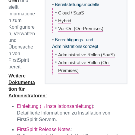
oren
und
•
Bereitstellungsmodelle
stellt
•
Cloud / SaaS
Informatione
•
n zum
Hybrid
Konfiguriere
•
Vor-Ort (On-Premises)
n, Verwalten
•
Berechtigungs- und
und
Administrationskonzept
Überwache
n von
•
Administrative Rollen (SaaS)
FirstSpirit
•
Administrative Rollen (On-
bereit.
Premises)
Weitere
Dokumenta
tion für
Administratoren:
Einleitung (→Installationsanleitung)
:
Detaillierte Informationen zu Installation von
FirstSpirit-Servern.
FirstSpirit Release Notes
: