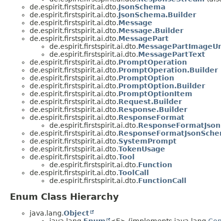
de.espirit.firstspirit.ai.dto.
JsonSchema
de.espirit.firstspirit.ai.dto.
JsonSchema.Builder
de.espirit.firstspirit.ai.dto.
Message
de.espirit.firstspirit.ai.dto.
Message.Builder
de.espirit.firstspirit.ai.dto.
MessagePart
de.espirit.firstspirit.ai.dto.
MessagePartImageUr
de.espirit.firstspirit.ai.dto.
MessagePartText
de.espirit.firstspirit.ai.dto.
PromptOperation
de.espirit.firstspirit.ai.dto.
PromptOperation.Builder
de.espirit.firstspirit.ai.dto.
PromptOption
de.espirit.firstspirit.ai.dto.
PromptOption.Builder
de.espirit.firstspirit.ai.dto.
PromptOptionItem
de.espirit.firstspirit.ai.dto.
Request.Builder
de.espirit.firstspirit.ai.dto.
Response.Builder
de.espirit.firstspirit.ai.dto.
ResponseFormat
de.espirit.firstspirit.ai.dto.
ResponseFormatJso
de.espirit.firstspirit.ai.dto.
ResponseFormatJsonSche
de.espirit.firstspirit.ai.dto.
SystemPrompt
de.espirit.firstspirit.ai.dto.
TokenUsage
de.espirit.firstspirit.ai.dto.
Tool
de.espirit.firstspirit.ai.dto.
Function
de.espirit.firstspirit.ai.dto.
ToolCall
de.espirit.firstspirit.ai.dto.
FunctionCall
Enum Class Hierarchy
java.lang.
Object