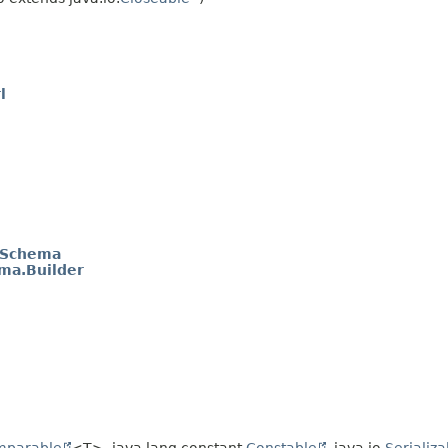
l
nSchema
ma.Builder