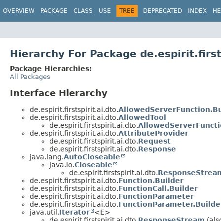
OVERVIEW
PACKAGE
CLASS
USE
TREE
DEPRECATED
INDEX
HE
Hierarchy For Package de.espirit.first
Package Hierarchies:
All Packages
Interface Hierarchy
de.espirit.firstspirit.ai.dto.
AllowedServerFunction.Bu
de.espirit.firstspirit.ai.dto.
AllowedTool
de.espirit.firstspirit.ai.dto.
AllowedServerFunct
de.espirit.firstspirit.ai.dto.
AttributeProvider
de.espirit.firstspirit.ai.dto.
Request
de.espirit.firstspirit.ai.dto.
Response
java.lang.
AutoCloseable
java.io.
Closeable
de.espirit.firstspirit.ai.dto.
ResponseStrea
de.espirit.firstspirit.ai.dto.
Function.Builder
de.espirit.firstspirit.ai.dto.
FunctionCall.Builder
de.espirit.firstspirit.ai.dto.
FunctionParameter
de.espirit.firstspirit.ai.dto.
FunctionParameter.Builde
java.util.
Iterator
<E>
de.espirit.firstspirit.ai.dto.
ResponseStream
(als