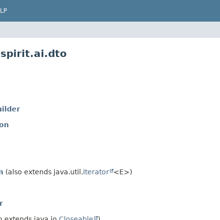
LP
spirit.ai.dto
ilder
ion
m
(also extends java.util.
Iterator
<E>)
r
o extends java.io.
Closeable
)