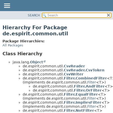
SEARCH
OVERVIEW
PACKAGE
Hierarchy For Package
CLASS
de.espirit.common.util
USE
Package Hierarchies:
TREE
All Packages
DEPRECATED
Class Hierarchy
INDEX
java.lang.
Object
HELP
de.espirit.common.util.
CsvReader
de.espirit.common.util.
CsvReader.CsvToken
de.espirit.common.util.
CsvWriter
de.espirit.common.util.
Filter.CombinedFilter
<T
(implements de.espirit.common.util.
Filter
<T>)
de.espirit.common.util.
Filter.AndFilter
<T>
de.espirit.common.util.
Filter.OrFilter
<T>
de.espirit.common.util.
Filter.EqualFilter
<T>
(implements de.espirit.common.util.
Filter
<T>)
de.espirit.common.util.
Filter.ImpliesFilter
<T>
(implements de.espirit.common.util.
Filter
<T>)
de.espirit.common.util.
Filter.NotFilter
<T>