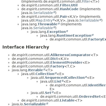
(implements de.espirit.common.util.
Filter
<T>)
de.espirit.common.util.
Filter.Util
de.espirit.common.util.
HashCode
(implements
java.io.
Serializable
)
de.espirit.common.util.
Pair
<K,
V> (implements
java.util.
Map.Entry
<K,
V>, java.io.
Serializable
)
java.lang.
Throwable
(implements
java.io.
Serializable
)
java.lang.
Exception
java.lang.
RuntimeException
de.espirit.common.util.
FactoryE
Interface Hierarchy
de.espirit.common.util.
AlikenessComparator
<T>
de.espirit.common.util.
Dict
<K,
V>
de.espirit.common.util.
ElementProvider
<E>
de.espirit.common.util.
Factory
<T,
C>
java.lang.
Iterable
<T>
java.util.
Collection
<E>
java.util.
SequencedCollection
<E>
java.util.
List
<E>
de.espirit.common.util.
Identifier
E>
java.util.
Set
<E>
de.espirit.common.util.
OrderedSet
<E
de.espirit.common.util.
Listable
<T>
java.io.
Serializable