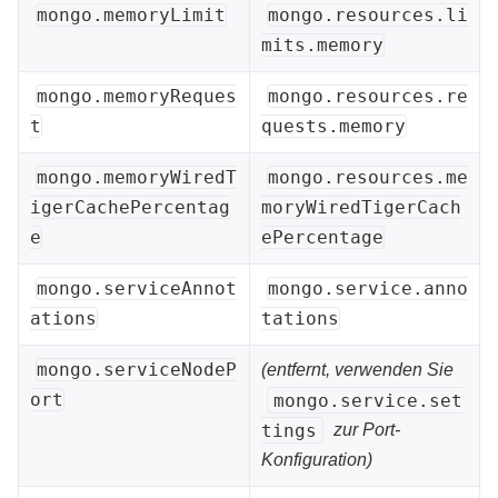
mongo.memoryLimit
mongo.resources.li
mits.memory
mongo.memoryReques
mongo.resources.re
t
quests.memory
mongo.memoryWiredT
mongo.resources.me
igerCachePercentag
moryWiredTigerCach
e
ePercentage
mongo.serviceAnnot
mongo.service.anno
ations
tations
mongo.serviceNodeP
(entfernt, verwenden Sie
ort
mongo.service.set
tings
zur Port-
Konfiguration)