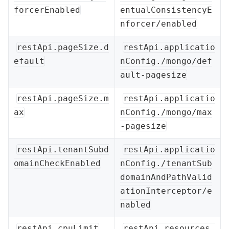
forcerEnabled
entualConsistencyE
nforcer/enabled
restApi.pageSize.d
restApi.applicatio
efault
nConfig./mongo/def
ault-pagesize
restApi.pageSize.m
restApi.applicatio
ax
nConfig./mongo/max
-pagesize
restApi.tenantSubd
restApi.applicatio
omainCheckEnabled
nConfig./tenantSub
domainAndPathValid
ationInterceptor/e
nabled
restApi.cpuLimit
restApi.resources.