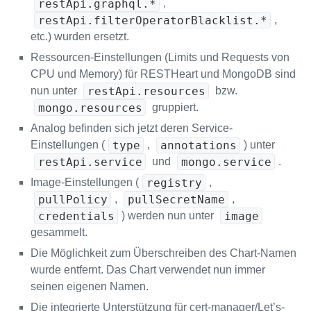
restApi.graphql.*
,
restApi.filterOperatorBlacklist.*
,
etc.) wurden ersetzt.
Ressourcen-Einstellungen (Limits und Requests von
CPU und Memory) für RESTHeart und MongoDB sind
restApi.resources
nun unter
bzw.
mongo.resources
gruppiert.
Analog befinden sich jetzt deren Service-
type
annotations
Einstellungen (
,
) unter
restApi.service
mongo.service
und
.
registry
Image-Einstellungen (
,
pullPolicy
pullSecretName
,
,
credentials
image
) werden nun unter
gesammelt.
Die Möglichkeit zum Überschreiben des Chart-Namen
wurde entfernt. Das Chart verwendet nun immer
seinen eigenen Namen.
Die integrierte Unterstützung für cert-manager/Let’s-