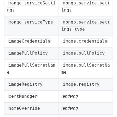
mongo.serviceSetti
mongo.service.sett
ngs
ings
mongo.serviceType
mongo.service.sett
ings.type
imageCredentials
image.credentials
imagePullPolicy
image.pullPolicy
imagePullSecretNam
image.pullSecretNa
e
me
imageRegistry
image.registry
certManager
(entfernt)
nameOverride
(entfernt)