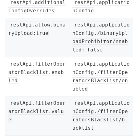
restApi.additional
restApi.applicatio
ConfigOverrides
nConfig
restApi.allow.bina
restApi.applicatio
ryUpload:true
nConfig./binaryUpl
oadProhibitor/enab
led: false
restApi.filterOper
restApi.applicatio
atorBlacklist.enab
nConfig./filterOpe
led
ratorsBlacklist/en
abled
restApi.filterOper
restApi.applicatio
atorBlacklist.valu
nConfig./filterOpe
e
ratorsBlacklist/bl
acklist