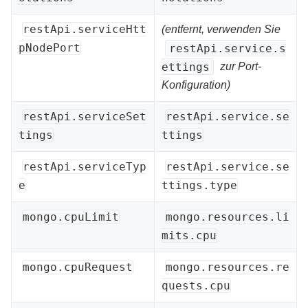
restApi.serviceHtt
(entfernt, verwenden Sie
pNodePort
restApi.service.s
ettings
zur Port-
Konfiguration)
restApi.serviceSet
restApi.service.se
tings
ttings
restApi.serviceTyp
restApi.service.se
e
ttings.type
mongo.cpuLimit
mongo.resources.li
mits.cpu
mongo.cpuRequest
mongo.resources.re
quests.cpu