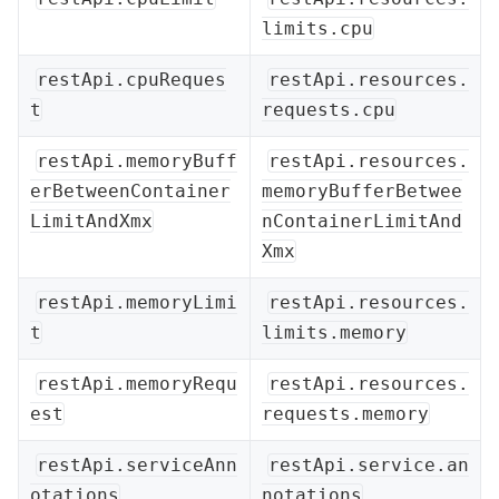
limits.cpu
restApi.cpuReques
restApi.resources.
t
requests.cpu
restApi.memoryBuff
restApi.resources.
erBetweenContainer
memoryBufferBetwee
LimitAndXmx
nContainerLimitAnd
Xmx
restApi.memoryLimi
restApi.resources.
t
limits.memory
restApi.memoryRequ
restApi.resources.
est
requests.memory
restApi.serviceAnn
restApi.service.an
otations
notations